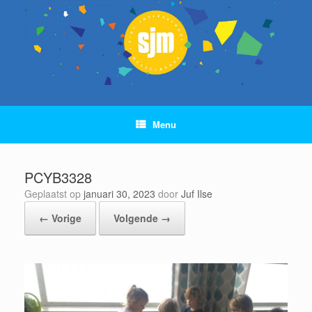
Ga
naar
de
inhoud
Menu
PCYB3328
Geplaatst op
januari 30, 2023
door
Juf Ilse
← Vorige
Volgende →