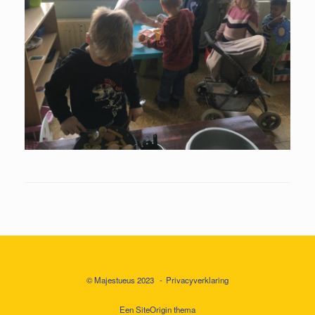
© Majestueus 2023
Privacyverklaring
Een
SiteOrigin
thema