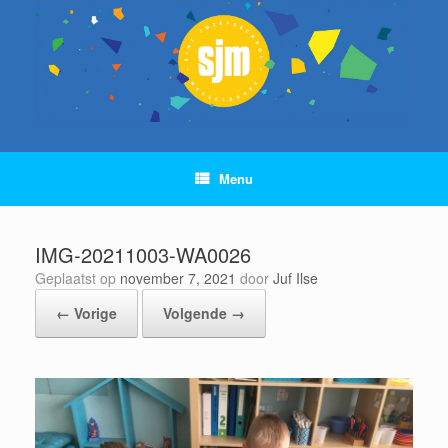
Ga
naar
de
inhoud
Menu
IMG-20211003-WA0026
Geplaatst op
november 7, 2021
door
Juf Ilse
← Vorige
Volgende →