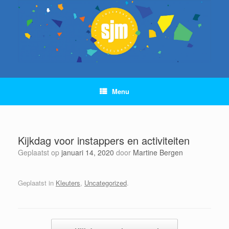
Ga
naar
de
inhoud
Menu
Kijkdag voor instappers en activiteiten
Geplaatst op
januari 14, 2020
door
Martine Bergen
Geplaatst in
Kleuters
,
Uncategorized
.
Bericht navigatie